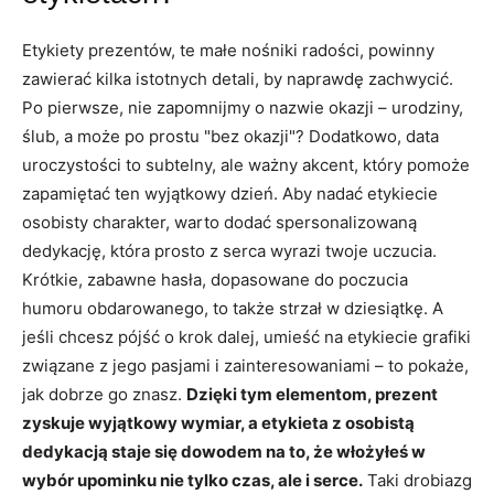
Etykiety prezentów, te małe nośniki radości, powinny
zawierać kilka istotnych detali, by naprawdę zachwycić.
Po pierwsze, nie zapomnijmy o nazwie okazji – urodziny,
ślub, a może po prostu "bez okazji"? Dodatkowo, data
uroczystości to subtelny, ale ważny akcent, który pomoże
zapamiętać ten wyjątkowy dzień. Aby nadać etykiecie
osobisty charakter, warto dodać spersonalizowaną
dedykację, która prosto z serca wyrazi twoje uczucia.
Krótkie, zabawne hasła, dopasowane do poczucia
humoru obdarowanego, to także strzał w dziesiątkę. A
jeśli chcesz pójść o krok dalej, umieść na etykiecie grafiki
związane z jego pasjami i zainteresowaniami – to pokaże,
jak dobrze go znasz.
Dzięki tym elementom, prezent
zyskuje wyjątkowy wymiar, a etykieta z osobistą
dedykacją staje się dowodem na to, że włożyłeś w
wybór upominku nie tylko czas, ale i serce.
Taki drobiazg